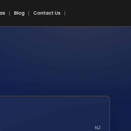
eas
Blog
Contact Us
NJ