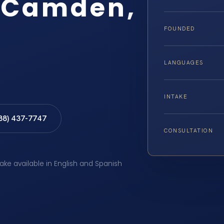
 Camden,
FOUNDED
LANGUAGES
INTAKE
888) 437-7747
CONSULTATION
take available in English and Spanish