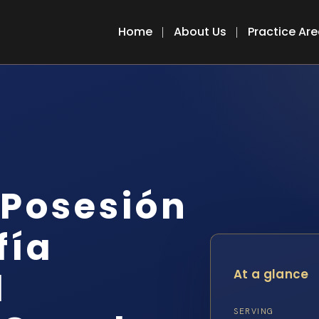
Home
About Us
Practice Ar
Posesión
fía
l
At a glance
SERVING