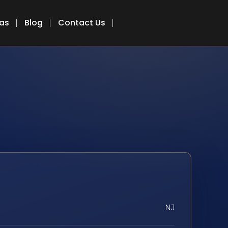
eas
Blog
Contact Us
NJ