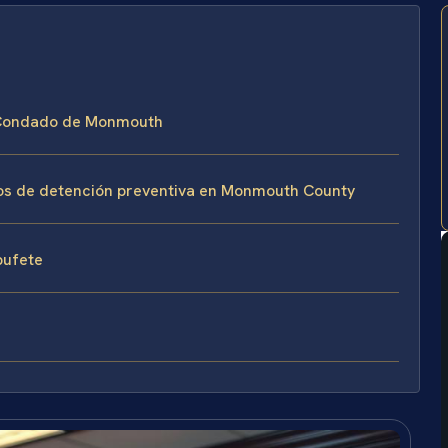
el Condado de Monmouth
sos de detención preventiva en Monmouth County
 bufete