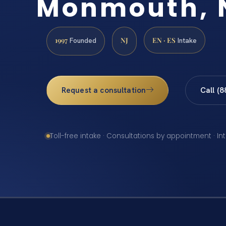
Monmouth, 
1997
NJ
EN · ES
Founded
Intake
Request a consultation
Call (
Toll-free intake · Consultations by appointment · In