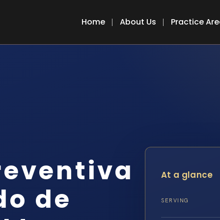
Home
About Us
Practice Ar
reventiva
At a glance
do de
SERVING