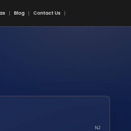
eas
Blog
Contact Us
NJ