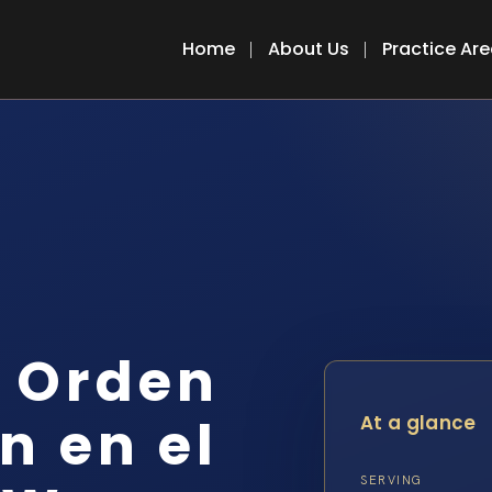
Home
About Us
Practice Ar
e Orden
n en el
At a glance
SERVING