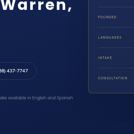
 Warren,
FOUNDED
LANGUAGES
INTAKE
888) 437-7747
CONSULTATION
take available in English and Spanish