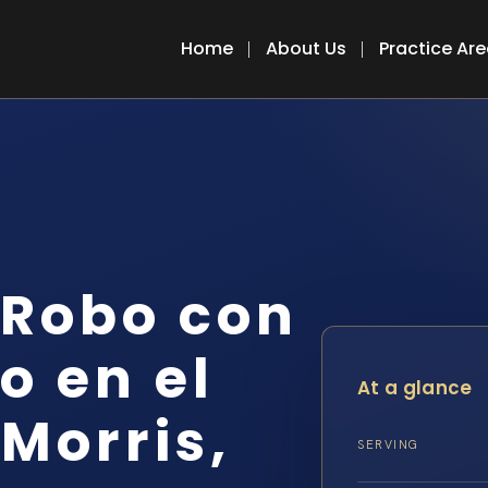
Home
About Us
Practice Ar
 Robo con
o en el
At a glance
Morris,
SERVING