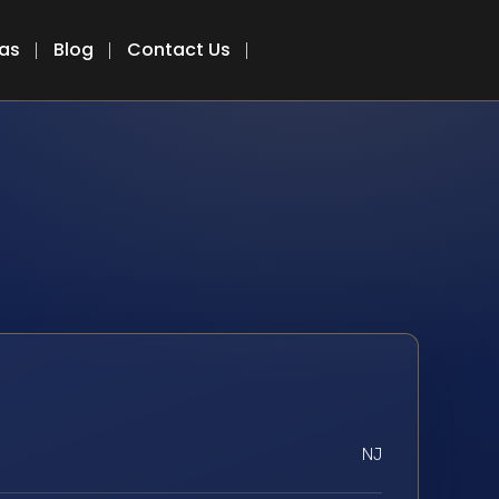
eas
Blog
Contact Us
NJ