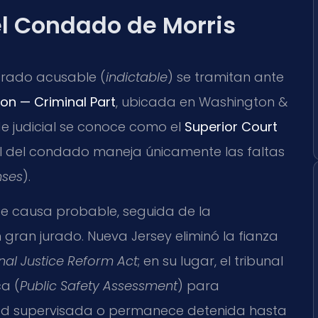
 el Condado de Morris
grado acusable (
indictable
) se tramitan ante
ion — Criminal Part
, ubicada en Washington &
ede judicial se conoce como el
Superior Court
pal del condado maneja únicamente las faltas
nses
).
e causa probable, seguida de la
gran jurado. Nueva Jersey eliminó la fianza
nal Justice Reform Act
; en su lugar, el tribunal
ca (
Public Safety Assessment
) para
tad supervisada o permanece detenida hasta