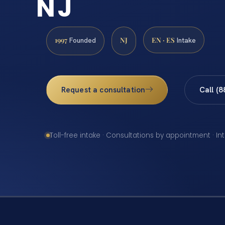
NJ
1997
NJ
EN · ES
Founded
Intake
Request a consultation
Call (
Toll-free intake · Consultations by appointment · In