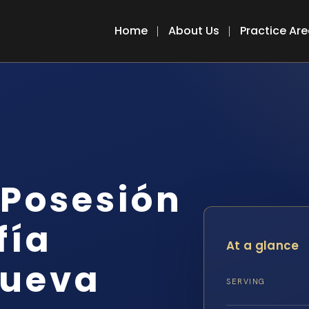
Home
About Us
Practice Ar
Posesión
fía
At a glance
Nueva
SERVING