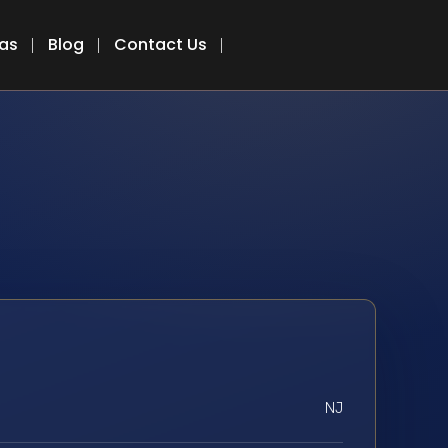
eas
Blog
Contact Us
NJ