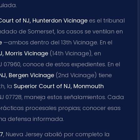
ulada.
Court of NJ, Hunterdon Vicinage
es el tribunal
dado de Somerset, los casos se ventilan en
e
—ambos dentro del 13th Vicinage. En el
J, Morris Vicinage
(14th Vicinage), en
J 07960, conoce de estos expedientes. En el
 NJ, Bergen Vicinage
(2nd Vicinage) tiene
h, la
Superior Court of NJ, Monmouth
 NJ 07728, maneja estos señalamientos. Cada
 prácticas procesales propias; conocer esas
 una defensa informada.
17
, Nueva Jersey abolió por completo la