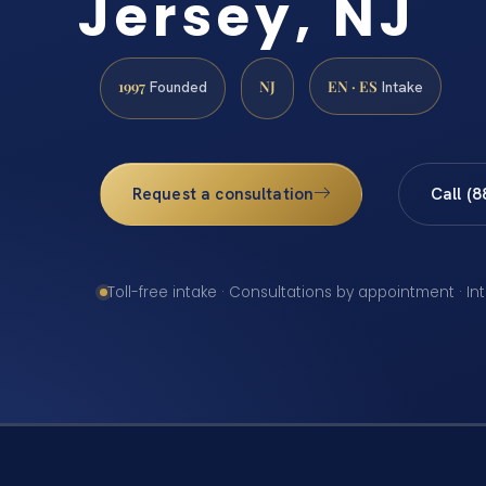
Jersey, NJ
1997
NJ
EN · ES
Founded
Intake
Request a consultation
Call (
Toll-free intake · Consultations by appointment · In