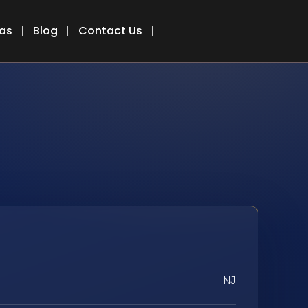
eas
Blog
Contact Us
NJ