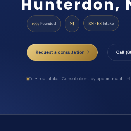
Hunterdon, 
1997
NJ
EN · ES
Founded
Intake
Request a consultation
Call (
Toll-free intake · Consultations by appointment · In