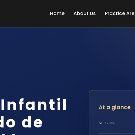
Home
About Us
Practice Ar
Infantil
At a glance
do de
SERVING