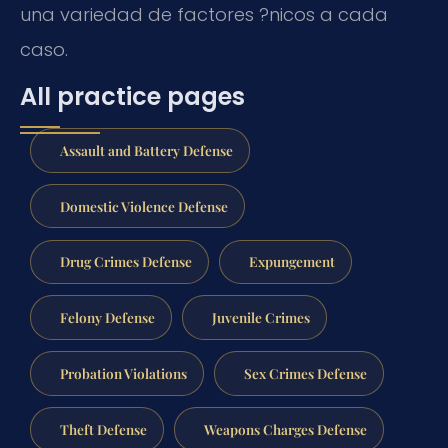
una variedad de factores ?nicos a cada
caso.
All practice pages
Assault and Battery Defense
Domestic Violence Defense
Drug Crimes Defense
Expungement
Felony Defense
Juvenile Crimes
Probation Violations
Sex Crimes Defense
Theft Defense
Weapons Charges Defense