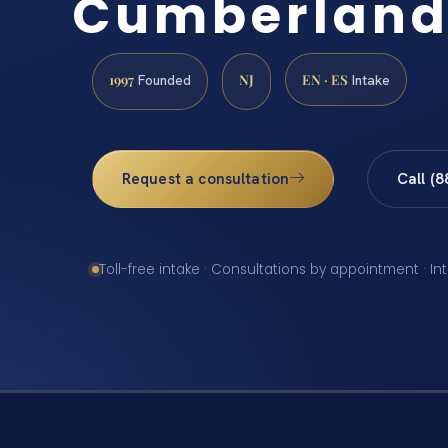
Cumberland
1997
NJ
EN · ES
Founded
Intake
Request a consultation
Call (
Toll-free intake · Consultations by appointment · In