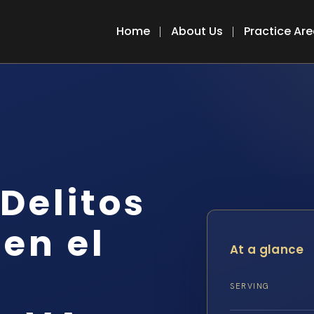
Home
About Us
Practice Ar
Delitos
en el
At a glance
SERVING