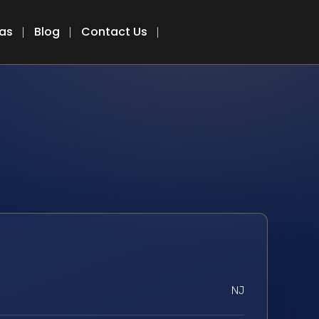
eas
Blog
Contact Us
NJ