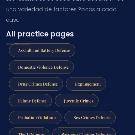
una variedad de factores ?nicos a cada
caso.
All practice pages
Assault and Battery Defense
Domestic Violence Defense
Drug Crimes Defense
Expungement
Felony Defense
Juvenile Crimes
Probation Violations
Sex Crimes Defense
Theft Defense
Weapons Charges Defense