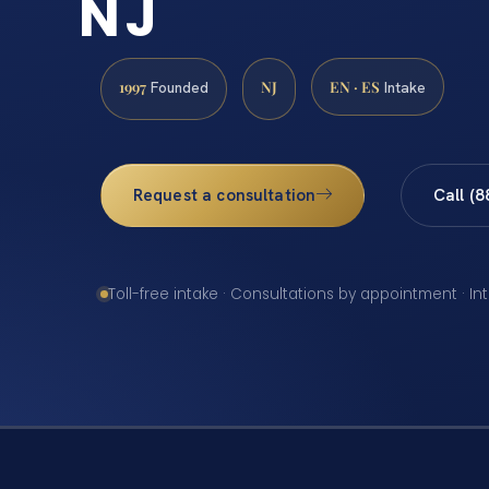
NJ
1997
NJ
EN · ES
Founded
Intake
Request a consultation
Call (
Toll-free intake · Consultations by appointment · In