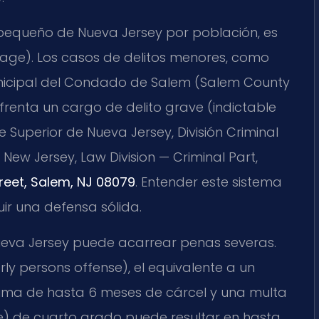
pequeño de Nueva Jersey por población, es
cinage). Los casos de delitos menores, como
unicipal del Condado de Salem (Salem County
nfrenta un cargo de delito grave (indictable
 Superior de Nueva Jersey, División Criminal
 New Jersey, Law Division — Criminal Part,
reet, Salem, NJ 08079
. Entender este sistema
uir una defensa sólida.
ueva Jersey puede acarrear penas severas.
rly persons offense), el equivalente a un
xima de hasta 6 meses de cárcel y una multa
ime) de cuarto grado puede resultar en hasta