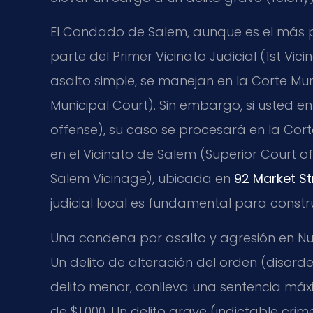
El Condado de Salem, aunque es el más 
parte del Primer Vicinato Judicial (1st Vi
asalto simple, se manejan en la Corte M
Municipal Court). Sin embargo, si usted e
offense), su caso se procesará en la Corte
en el Vicinato de Salem (Superior Court of
Salem Vicinage), ubicada en
92 Market St
judicial local es fundamental para constr
Una condena por asalto y agresión en N
Un delito de alteración del orden (disorde
delito menor, conlleva una sentencia má
de $1,000. Un delito grave (indictable cr