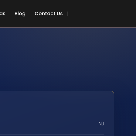
eas
Blog
Contact Us
NJ