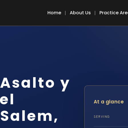
Home
About Us
Practice Ar
Asalto y
el
At a glance
 Salem,
SERVING