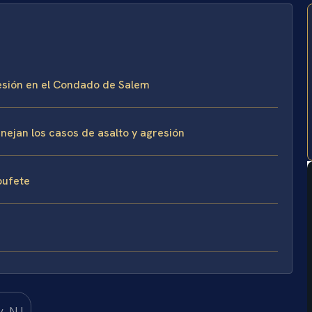
resión en el Condado de Salem
anejan los casos de asalto y agresión
 bufete