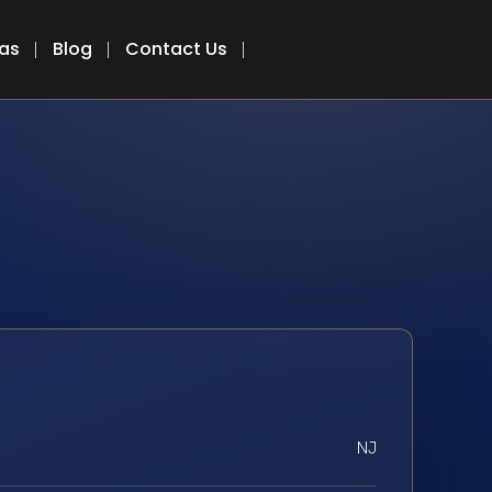
eas
Blog
Contact Us
NJ