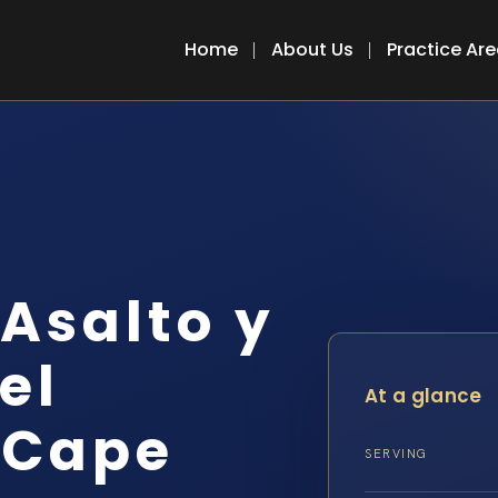
Home
About Us
Practice Ar
Asalto y
el
At a glance
 Cape
SERVING