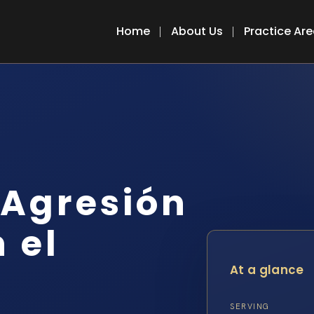
Home
About Us
Practice Ar
Agresión
 el
At a glance
SERVING