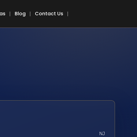
eas
Blog
Contact Us
NJ