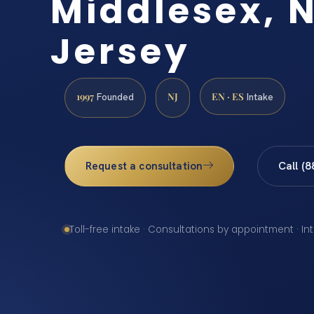
Middlesex, 
Jersey
1997
NJ
EN · ES
Founded
Intake
Request a consultation
Call (
Toll-free intake · Consultations by appointment · In