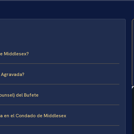
de Middlesex?
n Agravada?
ounsel) del Bufete
a en el Condado de Middlesex