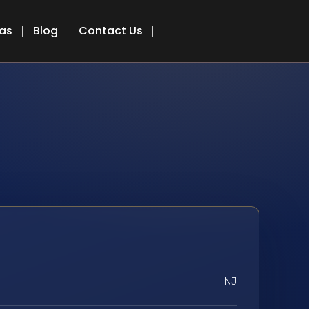
eas
Blog
Contact Us
NJ