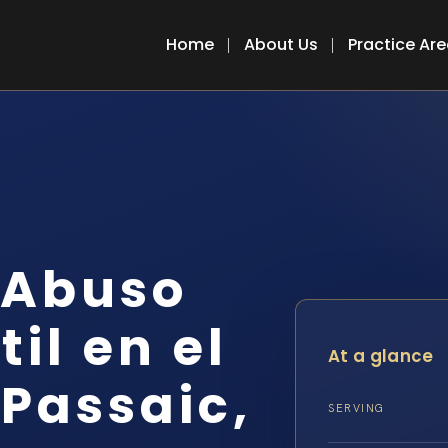
Home
About Us
Practice Ar
 Abuso
il en el
At a glance
Passaic,
SERVING