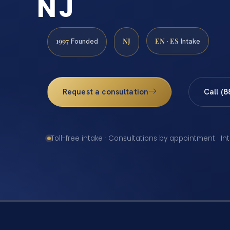
NJ
1997
NJ
EN · ES
Founded
Intake
Request a consultation
Call (
Toll-free intake · Consultations by appointment · In