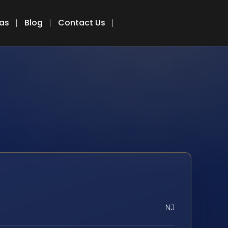
eas
Blog
Contact Us
NJ