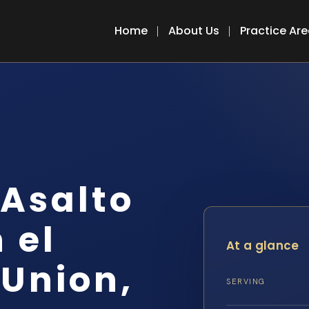
Home
About Us
Practice Ar
Asalto
 el
At a glance
Union,
SERVING