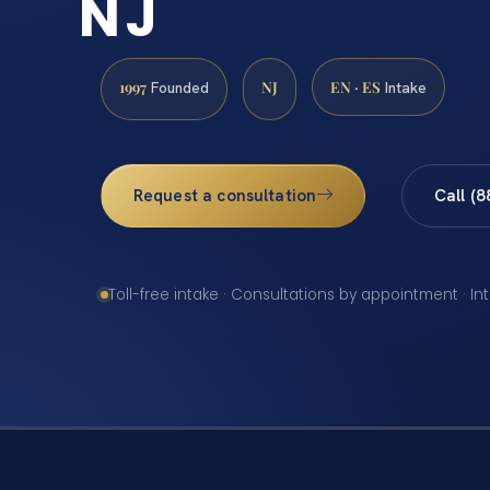
NJ
1997
NJ
EN · ES
Founded
Intake
Request a consultation
Call (
Toll-free intake · Consultations by appointment · In